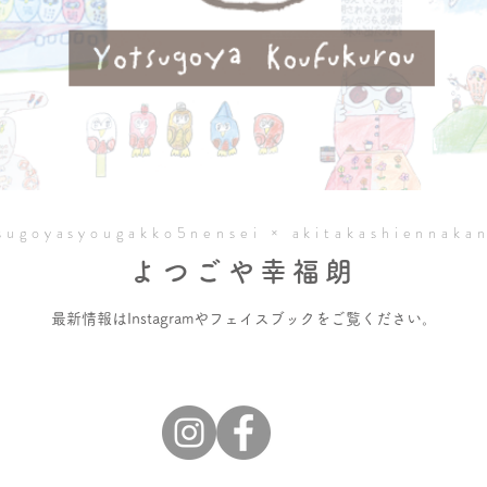
sugoyasyougakko5nensei × akitakashiennaka
よつごや幸福朗
最新情報は​Instagramやフェイスブックをご覧ください。